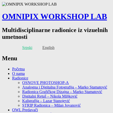
OMNIPIX WORKSHOP LAB
Multidisciplinarne radionice iz vizuelnih
umetnosti
Srpski
English
Menu
Početna
O nama
Radionice
OSNOVE PHOTOSHOP-A
Analogna i Digitalna Fotografija – Marko Stamatović
Radionica Grafičkog Dizajna – Marko Stamatović
Digitalni Retuš – Nikola Miljković
Kaligrafija – Lazar Stanojević
STRIP Radionica – Milan Jovanović
OWL Predavači