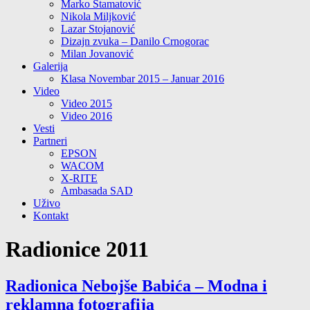
Marko Stamatović
Nikola Miljković
Lazar Stojanović
Dizajn zvuka – Danilo Crnogorac
Milan Jovanović
Galerija
Klasa Novembar 2015 – Januar 2016
Video
Video 2015
Video 2016
Vesti
Partneri
EPSON
WACOM
X-RITE
Ambasada SAD
Uživo
Kontakt
Radionice 2011
Radionica Nebojše Babića – Modna i
reklamna fotografija